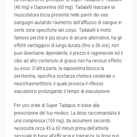
(40 mg) e Dapoxetina (60 mg). Tadalafil rilassare la
muscolatura liscia presente nelle pareti dei vasi
sanguigni aiutando l’aumento dell’afflusso di sangue in
certe zone specifiche del corpo. Tadalafil è molto
famoso perché è più sicuro di alcune alternative, ha gli
effetti vantaggiosi di lunga durata (fino a 36 ore), non
puoi diventarne dipendente, il prezzo è ragionevole ed il
cibo ad alto contenuto di grassi non ha nessun effetto
su esso. D’altra parte, la dapoxetina blocca la
serotonina, specifica sostanza chimica cerebrale o
neurotrasmettitore, il quale provoca il riflesso
eiaculatorio prolungando il tempo di eiaculazione.
Per uso orale di Super Tadapox in base alla
prescrizione del tuo medico. La dose raccomandata è
una compressa (100 mg), da assumere secondo
necessità circa 45 a 60 minuti prima dell’attività
sessuale.In base all’efficacia e toleranza, la dose può