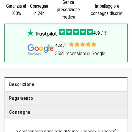
Senza
Garanzia al
Consegna
Imballaggio e
prescrizione
100%
in 24h
consegna discreti
medica
4.9
/ 5
4.8
/ 5
3569 recensioni di Google
Descrizione
Pagamento
Consegna
La componente principale di Super Tadapox è Tadalafil