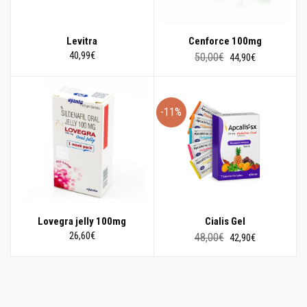
Levitra
Cenforce 100mg
Il
Il
40,99
€
50,00
€
44,90
€
prezzo
prezzo
originale
attuale
era:
è:
50,00€.
44,90€.
-11%
Lovegra jelly 100mg
Cialis Gel
Il
Il
26,60
€
48,00
€
42,90
€
prezzo
prezzo
originale
attuale
era:
è:
48,00€.
42,90€.