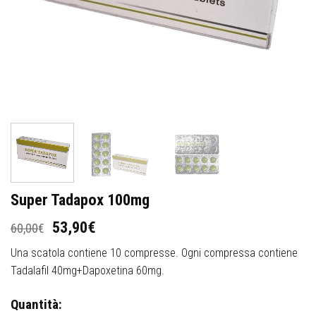
Super Tadapox 100mg
Il
Il
53,90
€
60,00
€
prezzo
prezzo
Una scatola contiene 10 compresse. Ogni compressa contiene
originale
attuale
era:
è:
Tadalafil 40mg+Dapoxetina 60mg.
60,00€.
53,90€.
Quantità: