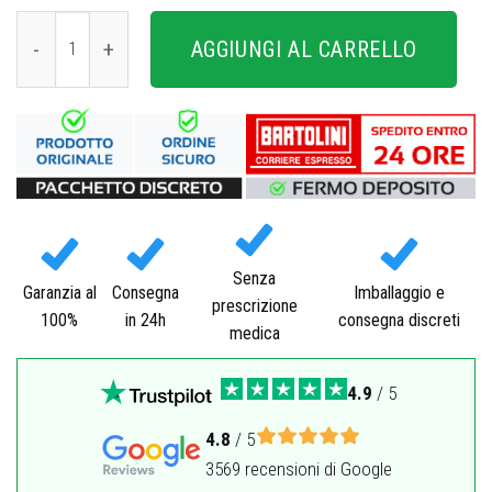
Kamagra quantità
AGGIUNGI AL CARRELLO
Senza
Garanzia al
Consegna
Imballaggio e
prescrizione
100%
in 24h
consegna discreti
medica
4.9
/ 5
4.8
/ 5
3569 recensioni di Google