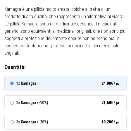
Kamagra è una pillola molto amata, poiché si tratta di un
prodotto di alta qualità, che rappresenta un’alternativa al viagra.
Le pillole Kamagra sono un medicinale generico. I medicinali
generici sono equivalenti ai medicinali originali, che non sono più
soggetti a protezione del patente oppure non ne erano mai in
possesso. Contengono gli stessi principi attivi dei medicinali
originali.
Quantità:
1x
Kamagra
24,00
€
/
pz.
2x
Kamagra (-10%)
21,60
€
/
pz.
3x
Kamagra (-20%)
19,20
€
/
pz.