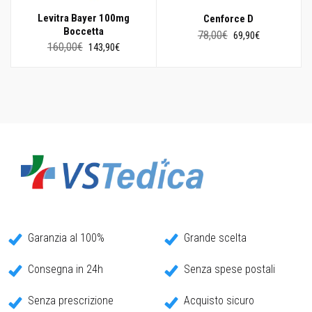
Levitra Bayer 100mg
Cenforce D
Boccetta
Il
Il
78,00
€
69,90
€
prezzo
prezzo
Il
Il
160,00
€
143,90
€
originale
attuale
prezzo
prezzo
era:
è:
originale
attuale
78,00€.
69,90€.
era:
è:
160,00€.
143,90€.
Garanzia al 100%
Grande scelta
Consegna in 24h
Senza spese postali
Senza prescrizione
Acquisto sicuro